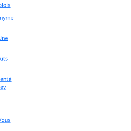
plois
nonyme
 Une
auts
senté
ney
 Vous