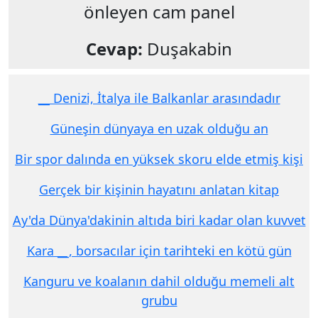
önleyen cam panel
Cevap:
Duşakabin
__ Denizi, İtalya ile Balkanlar arasındadır
Güneşin dünyaya en uzak olduğu an
Bir spor dalında en yüksek skoru elde etmiş kişi
Gerçek bir kişinin hayatını anlatan kitap
Ay'da Dünya'dakinin altıda biri kadar olan kuvvet
Kara __, borsacılar için tarihteki en kötü gün
Kanguru ve koalanın dahil olduğu memeli alt
grubu