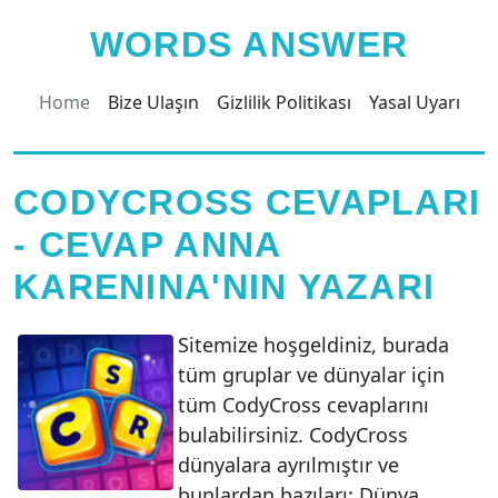
WORDS ANSWER
Home
Bize Ulaşın
Gizlilik Politikası
Yasal Uyarı
CODYCROSS CEVAPLARI
- CEVAP ANNA
KARENINA'NIN YAZARI
Sitemize hoşgeldiniz, burada
tüm gruplar ve dünyalar için
tüm CodyCross cevaplarını
bulabilirsiniz. CodyCross
dünyalara ayrılmıştır ve
bunlardan bazıları: Dünya