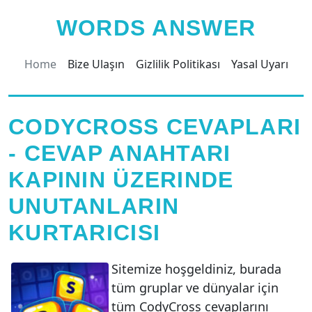
WORDS ANSWER
Home
Bize Ulaşın
Gizlilik Politikası
Yasal Uyarı
CODYCROSS CEVAPLARI
- CEVAP ANAHTARI
KAPININ ÜZERINDE
UNUTANLARIN
KURTARICISI
Sitemize hoşgeldiniz, burada
tüm gruplar ve dünyalar için
tüm CodyCross cevaplarını