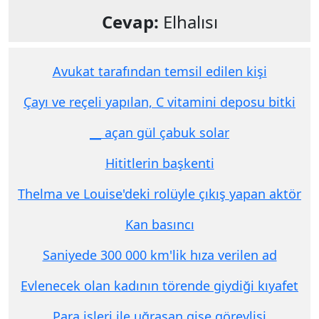
Cevap:
Elhalısı
Avukat tarafından temsil edilen kişi
Çayı ve reçeli yapılan, C vitamini deposu bitki
__ açan gül çabuk solar
Hititlerin başkenti
Thelma ve Louise'deki rolüyle çıkış yapan aktör
Kan basıncı
Saniyede 300 000 km'lik hıza verilen ad
Evlenecek olan kadının törende giydiği kıyafet
Para işleri ile uğraşan gişe görevlisi