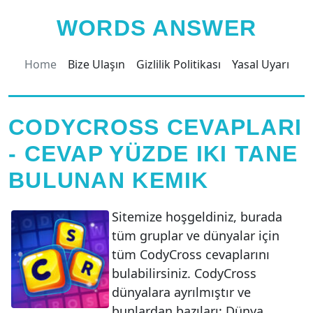
WORDS ANSWER
Home
Bize Ulaşın
Gizlilik Politikası
Yasal Uyarı
CODYCROSS CEVAPLARI
- CEVAP YÜZDE IKI TANE
BULUNAN KEMIK
Sitemize hoşgeldiniz, burada
tüm gruplar ve dünyalar için
tüm CodyCross cevaplarını
bulabilirsiniz. CodyCross
dünyalara ayrılmıştır ve
bunlardan bazıları: Dünya