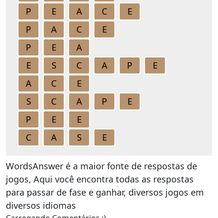
P
E
A
C
E
P
A
C
E
P
E
A
E
S
C
A
P
E
A
C
E
S
C
A
P
E
P
E
E
C
A
S
E
WordsAnswer é a maior fonte de respostas de
jogos, Aqui você encontra todas as respostas
para passar de fase e ganhar, diversos jogos em
diversos idiomas