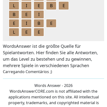
L
I
E
B
E
B
E
I
E
I
B
E
L
E
E
WordsAnswer ist die größte Quelle für
Spielantworten. Hier finden Sie alle Antworten,
um das Level zu bestehen und zu gewinnen,
mehrere Spiele in verschiedenen Sprachen
Carregando Comentários ;)
Words Answer - 2026
WordsAnswerCORE.com is not affiliated with the
applications mentioned on this site. All intellectual
property, trademarks, and copyrighted material is