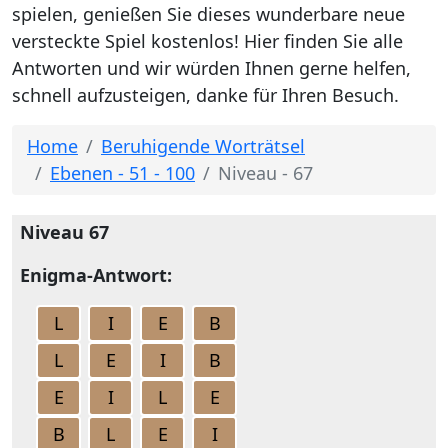
spielen, genießen Sie dieses wunderbare neue
versteckte Spiel kostenlos! Hier finden Sie alle
Antworten und wir würden Ihnen gerne helfen,
schnell aufzusteigen, danke für Ihren Besuch.
Home
Beruhigende Worträtsel
Ebenen - 51 - 100
Niveau - 67
Niveau 67
Enigma-Antwort:
L
I
E
B
L
E
I
B
E
I
L
E
B
L
E
I