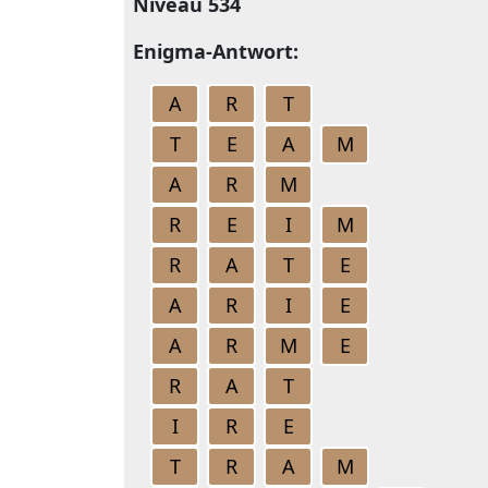
Niveau 534
Enigma-Antwort:
A
R
T
T
E
A
M
A
R
M
R
E
I
M
R
A
T
E
A
R
I
E
A
R
M
E
R
A
T
I
R
E
T
R
A
M