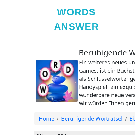
WORDS
ANSWER
Beruhigende Wo
Ein weiteres neues un
Games, ist ein Buchst
als Schlüsselwörter g
Handyspiel, ein exqui
wunderbare neue verst
wir würden Ihnen gern
Home
Beruhigende Worträtsel
Eb