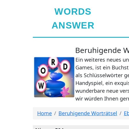
WORDS
ANSWER
Beruhigende Wo
Ein weiteres neues un
Games, ist ein Buchst
als Schlüsselwörter g
Handyspiel, ein exqui
wunderbare neue verst
wir würden Ihnen gern
Home
Beruhigende Worträtsel
Eb