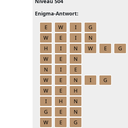
Niveau 504
Enigma-Antwort:
E
W
I
G
W
E
I
N
H
I
N
W
E
G
W
E
N
N
I
E
W
E
N
I
G
W
E
H
I
H
N
G
E
N
W
E
G