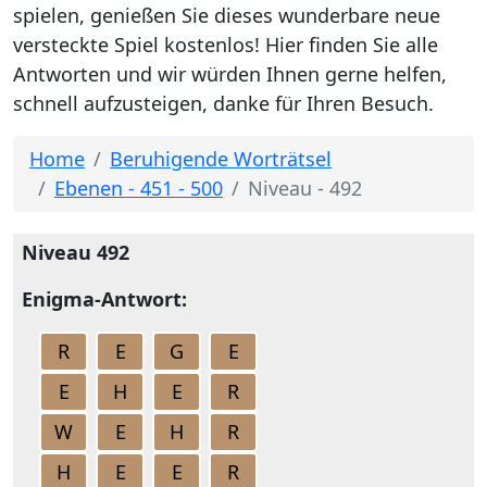
spielen, genießen Sie dieses wunderbare neue
versteckte Spiel kostenlos! Hier finden Sie alle
Antworten und wir würden Ihnen gerne helfen,
schnell aufzusteigen, danke für Ihren Besuch.
Home
Beruhigende Worträtsel
Ebenen - 451 - 500
Niveau - 492
Niveau 492
Enigma-Antwort:
R
E
G
E
E
H
E
R
W
E
H
R
H
E
E
R