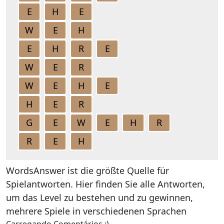
E
H
E
W
E
H
E
H
R
E
W
E
R
W
E
H
E
H
E
R
G
E
W
E
H
R
R
E
H
WordsAnswer ist die größte Quelle für
Spielantworten. Hier finden Sie alle Antworten,
um das Level zu bestehen und zu gewinnen,
mehrere Spiele in verschiedenen Sprachen