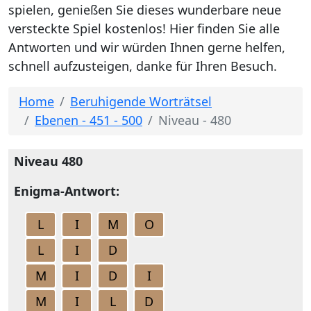
spielen, genießen Sie dieses wunderbare neue
versteckte Spiel kostenlos! Hier finden Sie alle
Antworten und wir würden Ihnen gerne helfen,
schnell aufzusteigen, danke für Ihren Besuch.
Home
Beruhigende Worträtsel
Ebenen - 451 - 500
Niveau - 480
Niveau 480
Enigma-Antwort:
L
I
M
O
L
I
D
M
I
D
I
M
I
L
D