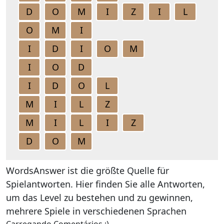
D
O
M
I
Z
I
L
O
M
I
I
D
I
O
M
I
O
D
I
D
O
L
M
I
L
Z
M
I
L
I
Z
D
O
M
WordsAnswer ist die größte Quelle für
Spielantworten. Hier finden Sie alle Antworten,
um das Level zu bestehen und zu gewinnen,
mehrere Spiele in verschiedenen Sprachen