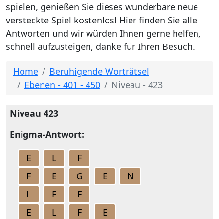
spielen, genießen Sie dieses wunderbare neue
versteckte Spiel kostenlos! Hier finden Sie alle
Antworten und wir würden Ihnen gerne helfen,
schnell aufzusteigen, danke für Ihren Besuch.
Home
Beruhigende Worträtsel
Ebenen - 401 - 450
Niveau - 423
Niveau 423
Enigma-Antwort:
E
L
F
F
E
G
E
N
L
E
E
E
L
F
E