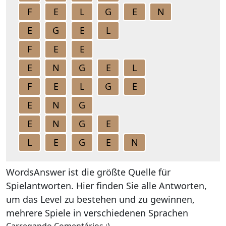
F
E
L
G
E
N
E
G
E
L
F
E
E
E
N
G
E
L
F
E
L
G
E
E
N
G
E
N
G
E
L
E
G
E
N
WordsAnswer ist die größte Quelle für
Spielantworten. Hier finden Sie alle Antworten,
um das Level zu bestehen und zu gewinnen,
mehrere Spiele in verschiedenen Sprachen