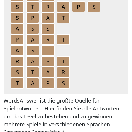
S
T
R
A
P
S
S
P
A
T
A
S
S
P
A
R
T
A
S
T
R
A
S
T
S
T
A
R
T
A
P
S
WordsAnswer ist die größte Quelle für
Spielantworten. Hier finden Sie alle Antworten,
um das Level zu bestehen und zu gewinnen,
mehrere Spiele in verschiedenen Sprachen