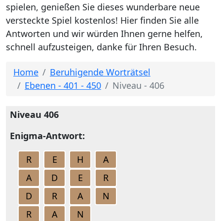
spielen, genießen Sie dieses wunderbare neue
versteckte Spiel kostenlos! Hier finden Sie alle
Antworten und wir würden Ihnen gerne helfen,
schnell aufzusteigen, danke für Ihren Besuch.
Home
Beruhigende Worträtsel
Ebenen - 401 - 450
Niveau - 406
Niveau 406
Enigma-Antwort:
R
E
H
A
A
D
E
R
D
R
A
N
R
A
N