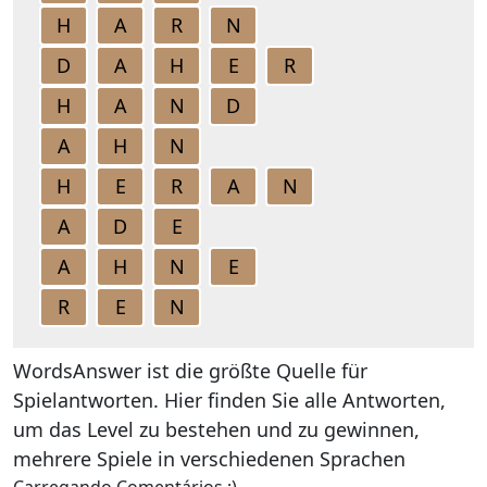
H
A
R
N
D
A
H
E
R
H
A
N
D
A
H
N
H
E
R
A
N
A
D
E
A
H
N
E
R
E
N
WordsAnswer ist die größte Quelle für
Spielantworten. Hier finden Sie alle Antworten,
um das Level zu bestehen und zu gewinnen,
mehrere Spiele in verschiedenen Sprachen