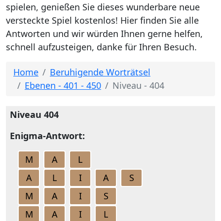
spielen, genießen Sie dieses wunderbare neue
versteckte Spiel kostenlos! Hier finden Sie alle
Antworten und wir würden Ihnen gerne helfen,
schnell aufzusteigen, danke für Ihren Besuch.
Home
Beruhigende Worträtsel
Ebenen - 401 - 450
Niveau - 404
Niveau 404
Enigma-Antwort:
M
A
L
A
L
I
A
S
M
A
I
S
M
A
I
L