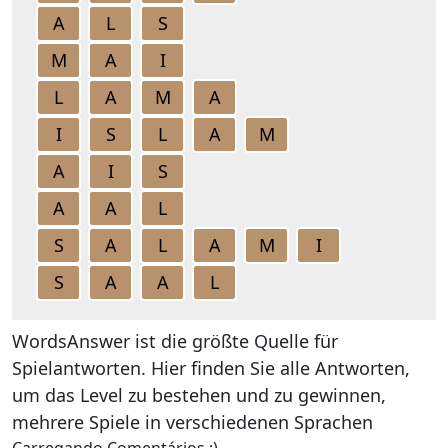
A
L
S
M
A
I
L
A
M
A
I
S
L
A
M
A
I
S
A
A
L
S
A
L
A
M
I
S
A
A
L
WordsAnswer ist die größte Quelle für
Spielantworten. Hier finden Sie alle Antworten,
um das Level zu bestehen und zu gewinnen,
mehrere Spiele in verschiedenen Sprachen