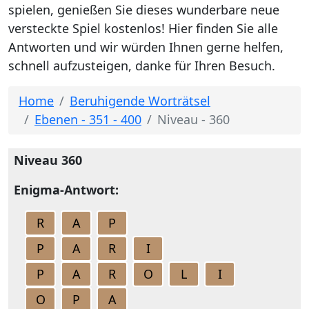
spielen, genießen Sie dieses wunderbare neue
versteckte Spiel kostenlos! Hier finden Sie alle
Antworten und wir würden Ihnen gerne helfen,
schnell aufzusteigen, danke für Ihren Besuch.
Home
Beruhigende Worträtsel
Ebenen - 351 - 400
Niveau - 360
Niveau 360
Enigma-Antwort:
R
A
P
P
A
R
I
P
A
R
O
L
I
O
P
A