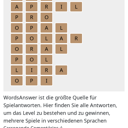
A
P
R
I
L
P
R
O
O
P
A
L
P
O
L
A
R
O
R
A
L
P
O
L
L
I
R
A
O
P
I
WordsAnswer ist die größte Quelle für
Spielantworten. Hier finden Sie alle Antworten,
um das Level zu bestehen und zu gewinnen,
mehrere Spiele in verschiedenen Sprachen