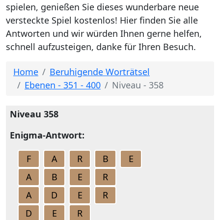
spielen, genießen Sie dieses wunderbare neue
versteckte Spiel kostenlos! Hier finden Sie alle
Antworten und wir würden Ihnen gerne helfen,
schnell aufzusteigen, danke für Ihren Besuch.
Home
Beruhigende Worträtsel
Ebenen - 351 - 400
Niveau - 358
Niveau 358
Enigma-Antwort:
F
A
R
B
E
A
B
E
R
A
D
E
R
D
E
R