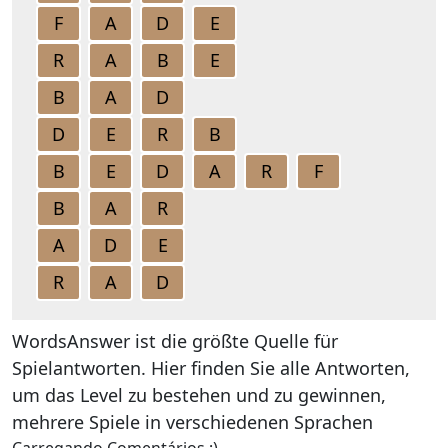
F
A
D
E
R
A
B
E
B
A
D
D
E
R
B
B
E
D
A
R
F
B
A
R
A
D
E
R
A
D
WordsAnswer ist die größte Quelle für
Spielantworten. Hier finden Sie alle Antworten,
um das Level zu bestehen und zu gewinnen,
mehrere Spiele in verschiedenen Sprachen