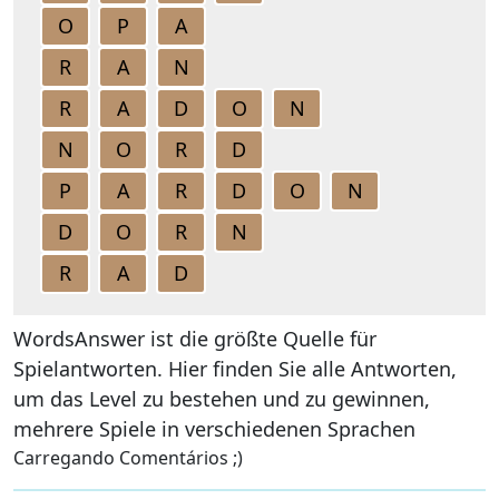
O
P
A
R
A
N
R
A
D
O
N
N
O
R
D
P
A
R
D
O
N
D
O
R
N
R
A
D
WordsAnswer ist die größte Quelle für
Spielantworten. Hier finden Sie alle Antworten,
um das Level zu bestehen und zu gewinnen,
mehrere Spiele in verschiedenen Sprachen
Carregando Comentários ;)