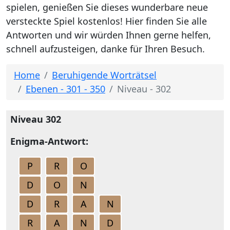
spielen, genießen Sie dieses wunderbare neue
versteckte Spiel kostenlos! Hier finden Sie alle
Antworten und wir würden Ihnen gerne helfen,
schnell aufzusteigen, danke für Ihren Besuch.
Home
Beruhigende Worträtsel
Ebenen - 301 - 350
Niveau - 302
Niveau 302
Enigma-Antwort:
P
R
O
D
O
N
D
R
A
N
R
A
N
D