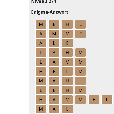
Niveau 274
Enigma-Antwort:
M
E
H
L
A
M
M
E
A
L
E
L
A
H
M
L
A
M
M
H
E
L
M
M
A
H
L
L
E
H
M
H
A
M
M
E
L
M
A
L