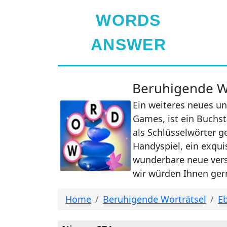
WORDS
ANSWER
Beruhigende Wo
Ein weiteres neues un
Games, ist ein Buchst
als Schlüsselwörter g
Handyspiel, ein exqui
wunderbare neue verst
wir würden Ihnen gern
Home
Beruhigende Worträtsel
Eb