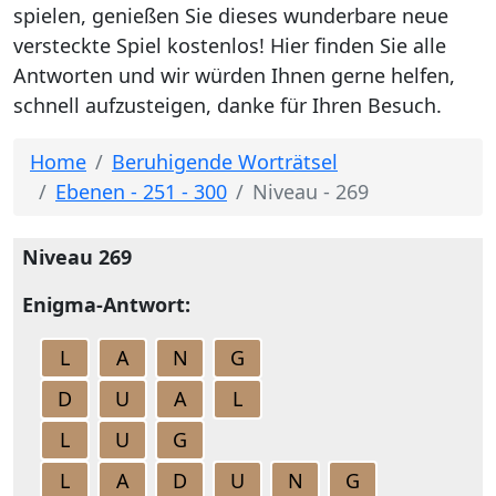
spielen, genießen Sie dieses wunderbare neue
versteckte Spiel kostenlos! Hier finden Sie alle
Antworten und wir würden Ihnen gerne helfen,
schnell aufzusteigen, danke für Ihren Besuch.
Home
Beruhigende Worträtsel
Ebenen - 251 - 300
Niveau - 269
Niveau 269
Enigma-Antwort:
L
A
N
G
D
U
A
L
L
U
G
L
A
D
U
N
G