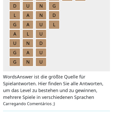
D
U
N
G
L
A
N
D
G
A
U
L
A
L
U
U
N
D
G
A
U
G
N
U
WordsAnswer ist die größte Quelle für
Spielantworten. Hier finden Sie alle Antworten,
um das Level zu bestehen und zu gewinnen,
mehrere Spiele in verschiedenen Sprachen
Carregando Comentários ;)