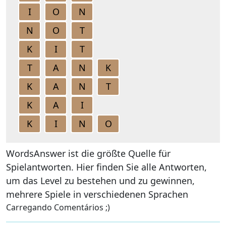
I
O
N
N
O
T
K
I
T
T
A
N
K
K
A
N
T
K
A
I
K
I
N
O
WordsAnswer ist die größte Quelle für
Spielantworten. Hier finden Sie alle Antworten,
um das Level zu bestehen und zu gewinnen,
mehrere Spiele in verschiedenen Sprachen
Carregando Comentários ;)