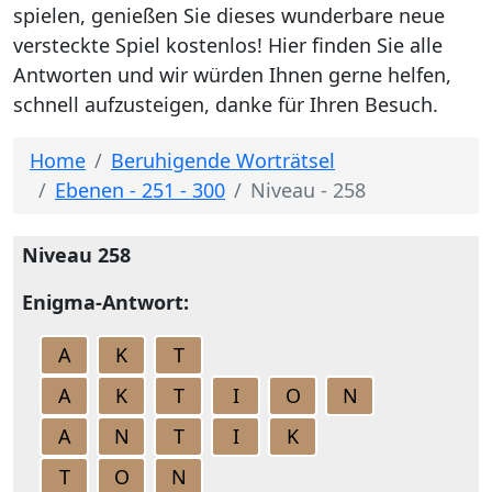
spielen, genießen Sie dieses wunderbare neue
versteckte Spiel kostenlos! Hier finden Sie alle
Antworten und wir würden Ihnen gerne helfen,
schnell aufzusteigen, danke für Ihren Besuch.
Home
Beruhigende Worträtsel
Ebenen - 251 - 300
Niveau - 258
Niveau 258
Enigma-Antwort:
A
K
T
A
K
T
I
O
N
A
N
T
I
K
T
O
N