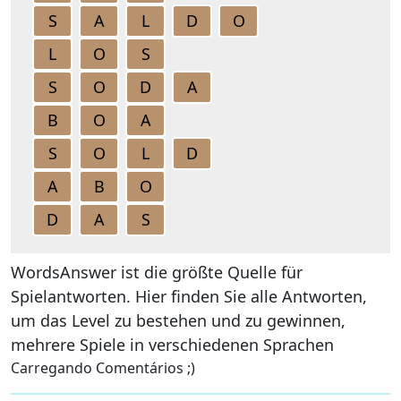
S
A
L
D
O
L
O
S
S
O
D
A
B
O
A
S
O
L
D
A
B
O
D
A
S
WordsAnswer ist die größte Quelle für
Spielantworten. Hier finden Sie alle Antworten,
um das Level zu bestehen und zu gewinnen,
mehrere Spiele in verschiedenen Sprachen
Carregando Comentários ;)