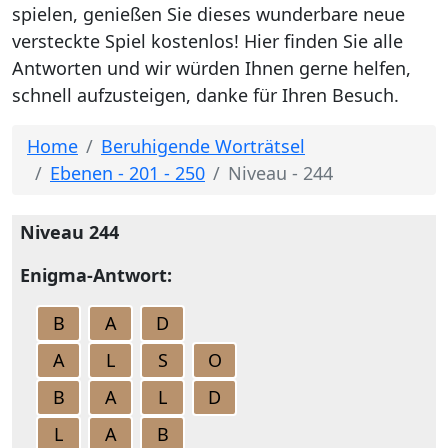
spielen, genießen Sie dieses wunderbare neue
versteckte Spiel kostenlos! Hier finden Sie alle
Antworten und wir würden Ihnen gerne helfen,
schnell aufzusteigen, danke für Ihren Besuch.
Home
Beruhigende Worträtsel
Ebenen - 201 - 250
Niveau - 244
Niveau 244
Enigma-Antwort:
B
A
D
A
L
S
O
B
A
L
D
L
A
B