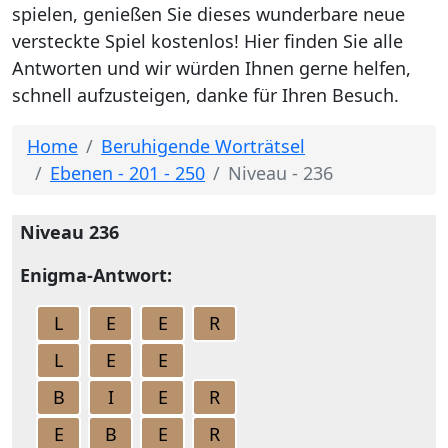
spielen, genießen Sie dieses wunderbare neue
versteckte Spiel kostenlos! Hier finden Sie alle
Antworten und wir würden Ihnen gerne helfen,
schnell aufzusteigen, danke für Ihren Besuch.
Home
Beruhigende Worträtsel
Ebenen - 201 - 250
Niveau - 236
Niveau 236
Enigma-Antwort:
L
E
E
R
L
E
E
B
I
E
R
E
B
E
R