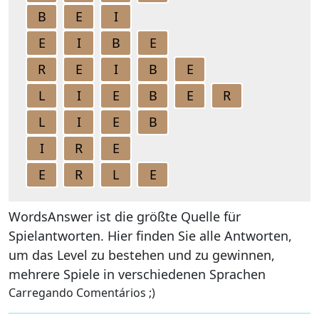
B
E
I
E
I
B
E
R
E
I
B
E
L
I
E
B
E
R
L
I
E
B
I
R
E
E
R
L
E
WordsAnswer ist die größte Quelle für
Spielantworten. Hier finden Sie alle Antworten,
um das Level zu bestehen und zu gewinnen,
mehrere Spiele in verschiedenen Sprachen
Carregando Comentários ;)