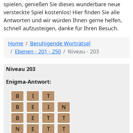
spielen, genießen Sie dieses wunderbare neue
versteckte Spiel kostenlos! Hier finden Sie alle
Antworten und wir würden Ihnen gerne helfen,
schnell aufzusteigen, danke für Ihren Besuch.
Home
Beruhigende Worträtsel
Ebenen - 201 - 250
Niveau - 203
Niveau 203
Enigma-Antwort:
B
I
T
B
E
I
N
B
E
T
T
N
E
T
T