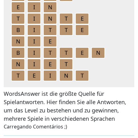
E
I
N
T
I
N
T
E
B
I
T
T
E
N
I
E
B
I
T
T
E
N
N
I
E
T
T
E
I
N
T
WordsAnswer ist die größte Quelle für
Spielantworten. Hier finden Sie alle Antworten,
um das Level zu bestehen und zu gewinnen,
mehrere Spiele in verschiedenen Sprachen
Carregando Comentários ;)