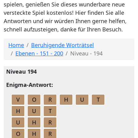
spielen, genießen Sie dieses wunderbare neue
versteckte Spiel kostenlos! Hier finden Sie alle
Antworten und wir würden Ihnen gerne helfen,
schnell aufzusteigen, danke für Ihren Besuch.
Home
Beruhigende Worträtsel
Ebenen - 151 - 200
Niveau - 194
Niveau 194
Enigma-Antwort:
V
O
R
H
U
T
H
U
T
U
H
R
O
H
R