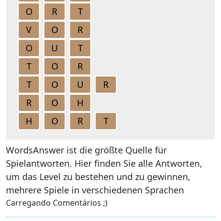
O
R
T
V
O
R
O
U
T
T
O
R
T
O
U
R
R
O
H
H
O
R
T
WordsAnswer ist die größte Quelle für
Spielantworten. Hier finden Sie alle Antworten,
um das Level zu bestehen und zu gewinnen,
mehrere Spiele in verschiedenen Sprachen
Carregando Comentários ;)