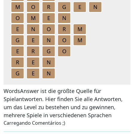
M
O
R
G
E
N
O
M
E
N
E
N
O
R
M
G
E
N
O
M
E
R
G
O
R
E
N
G
E
N
WordsAnswer ist die größte Quelle für
Spielantworten. Hier finden Sie alle Antworten,
um das Level zu bestehen und zu gewinnen,
mehrere Spiele in verschiedenen Sprachen
Carregando Comentários ;)