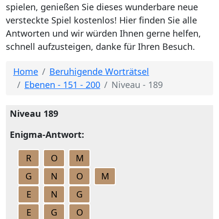
spielen, genießen Sie dieses wunderbare neue
versteckte Spiel kostenlos! Hier finden Sie alle
Antworten und wir würden Ihnen gerne helfen,
schnell aufzusteigen, danke für Ihren Besuch.
Home
Beruhigende Worträtsel
Ebenen - 151 - 200
Niveau - 189
Niveau 189
Enigma-Antwort:
R
O
M
G
N
O
M
E
N
G
E
G
O