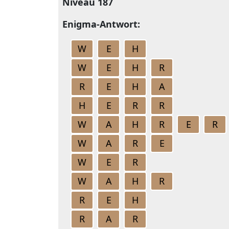
Niveau 187
Enigma-Antwort:
W
E
H
W
E
H
R
R
E
H
A
H
E
R
R
W
A
H
R
E
R
W
A
R
E
W
E
R
W
A
H
R
R
E
H
R
A
R