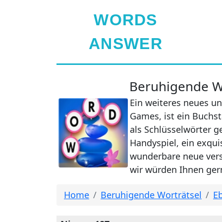
WORDS
ANSWER
Beruhigende Wo
Ein weiteres neues un
Games, ist ein Buchst
als Schlüsselwörter g
Handyspiel, ein exqui
wunderbare neue verst
wir würden Ihnen gern
Home
Beruhigende Worträtsel
Eb