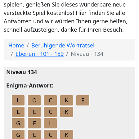
spielen, genießen Sie dieses wunderbare neue
versteckte Spiel kostenlos! Hier finden Sie alle
Antworten und wir würden Ihnen gerne helfen,
schnell aufzusteigen, danke für Ihren Besuch.
Home
Beruhigende Worträtsel
Ebenen - 101 - 150
Niveau - 134
Niveau 134
Enigma-Antwort:
L
O
C
K
E
L
E
C
K
G
E
L
G
E
C
K