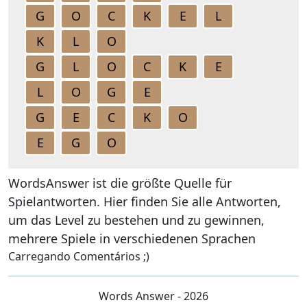
G
O
C
K
E
L
K
L
O
G
L
O
C
K
E
L
O
G
E
G
E
C
K
O
E
G
O
WordsAnswer ist die größte Quelle für
Spielantworten. Hier finden Sie alle Antworten,
um das Level zu bestehen und zu gewinnen,
mehrere Spiele in verschiedenen Sprachen
Carregando Comentários ;)
Words Answer - 2026