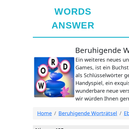
WORDS
ANSWER
Beruhigende Wo
Ein weiteres neues un
Games, ist ein Buchst
als Schlüsselwörter g
Handyspiel, ein exqui
wunderbare neue verst
wir würden Ihnen gern
Home
Beruhigende Worträtsel
Eb