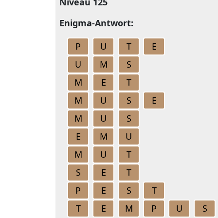
Niveau 125
Enigma-Antwort:
P
U
T
E
U
M
S
M
E
T
M
U
S
E
M
U
S
E
M
U
M
U
T
S
E
T
P
E
S
T
T
E
M
P
U
S