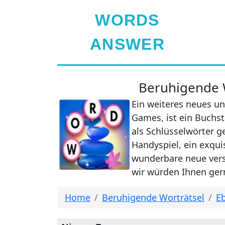
WORDS
ANSWER
Beruhigende W
Ein weiteres neues un
Games, ist ein Buchst
als Schlüsselwörter g
Handyspiel, ein exqui
wunderbare neue verst
wir würden Ihnen gern
Home
Beruhigende Worträtsel
Eb