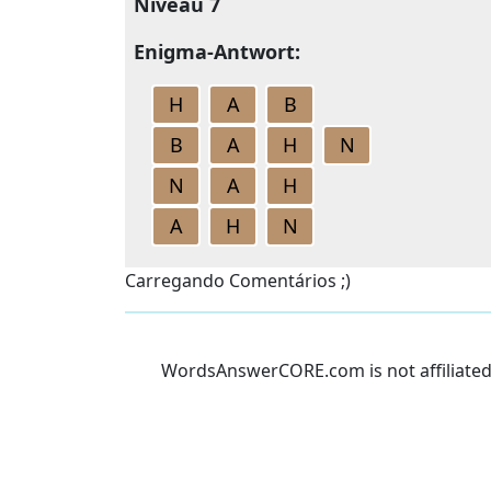
Niveau 7
Enigma-Antwort:
H
A
B
B
A
H
N
N
A
H
A
H
N
Carregando Comentários ;)
WordsAnswerCORE.com is not affiliated w