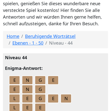
spielen, genießen Sie dieses wunderbare neue
versteckte Spiel kostenlos! Hier finden Sie alle
Antworten und wir würden Ihnen gerne helfen,
schnell aufzusteigen, danke für Ihren Besuch.
Home
Beruhigende Worträtsel
Ebenen - 1 - 50
Niveau - 44
Niveau 44
Enigma-Antwort:
E
N
G
E
E
N
G
L
E
G
E
N
L
E
E