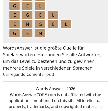
G
E
L
E
G
E
L
E
N
G
E
L
G
E
N
WordsAnswer ist die größte Quelle für
Spielantworten. Hier finden Sie alle Antworten,
um das Level zu bestehen und zu gewinnen,
mehrere Spiele in verschiedenen Sprachen
Carregando Comentários ;)
Words Answer - 2026
WordsAnswerCORE.com is not affiliated with the
applications mentioned on this site. All intellectual
property, trademarks, and copyrighted material is