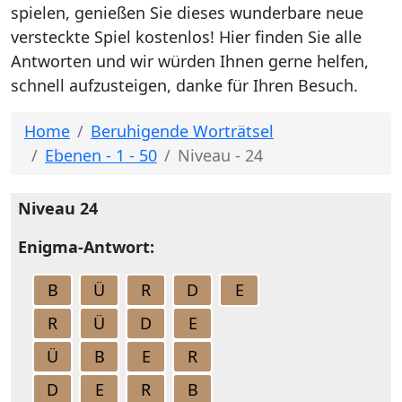
spielen, genießen Sie dieses wunderbare neue
versteckte Spiel kostenlos! Hier finden Sie alle
Antworten und wir würden Ihnen gerne helfen,
schnell aufzusteigen, danke für Ihren Besuch.
Home
Beruhigende Worträtsel
Ebenen - 1 - 50
Niveau - 24
Niveau 24
Enigma-Antwort:
B
Ü
R
D
E
R
Ü
D
E
Ü
B
E
R
D
E
R
B