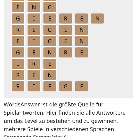
E
N
G
G
I
E
R
E
N
R
E
G
E
N
E
I
G
E
N
G
E
N
R
E
I
R
E
R
E
N
R
I
E
G
E
WordsAnswer ist die größte Quelle für
Spielantworten. Hier finden Sie alle Antworten,
um das Level zu bestehen und zu gewinnen,
mehrere Spiele in verschiedenen Sprachen