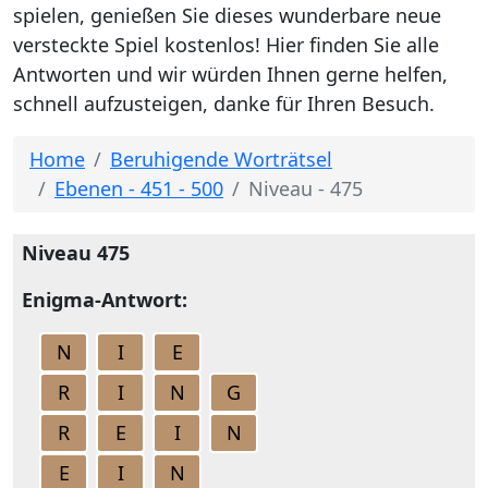
spielen, genießen Sie dieses wunderbare neue
versteckte Spiel kostenlos! Hier finden Sie alle
Antworten und wir würden Ihnen gerne helfen,
schnell aufzusteigen, danke für Ihren Besuch.
Home
Beruhigende Worträtsel
Ebenen - 451 - 500
Niveau - 475
Niveau 475
Enigma-Antwort:
N
I
E
R
I
N
G
R
E
I
N
E
I
N