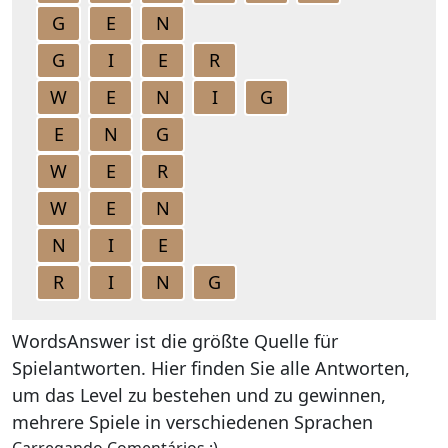
G
E
N
G
I
E
R
W
E
N
I
G
E
N
G
W
E
R
W
E
N
N
I
E
R
I
N
G
WordsAnswer ist die größte Quelle für
Spielantworten. Hier finden Sie alle Antworten,
um das Level zu bestehen und zu gewinnen,
mehrere Spiele in verschiedenen Sprachen