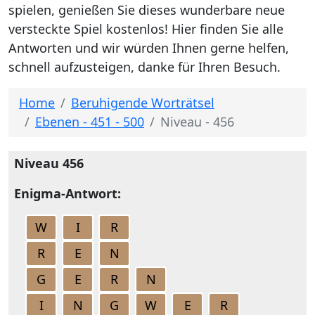
spielen, genießen Sie dieses wunderbare neue
versteckte Spiel kostenlos! Hier finden Sie alle
Antworten und wir würden Ihnen gerne helfen,
schnell aufzusteigen, danke für Ihren Besuch.
Home
Beruhigende Worträtsel
Ebenen - 451 - 500
Niveau - 456
Niveau 456
Enigma-Antwort:
W
I
R
R
E
N
G
E
R
N
I
N
G
W
E
R