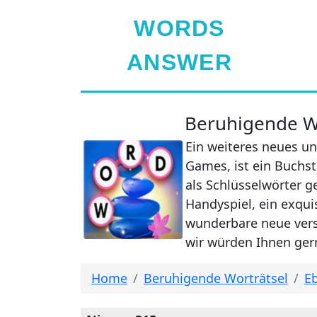
WORDS
ANSWER
Beruhigende Wo
Ein weiteres neues un
Games, ist ein Buchst
als Schlüsselwörter g
Handyspiel, ein exqui
wunderbare neue verst
wir würden Ihnen gern
Home
Beruhigende Worträtsel
Eb