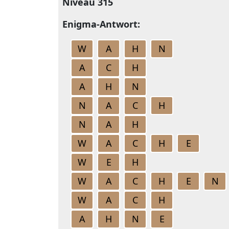
Niveau 315
Enigma-Antwort:
W
A
H
N
A
C
H
A
H
N
N
A
C
H
N
A
H
W
A
C
H
E
W
E
H
W
A
C
H
E
N
W
A
C
H
A
H
N
E