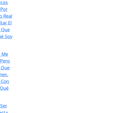
ocos
 Por
o Real
tar El
o Que
ué Soy
ú Me
 Pero
z Que
nes.
, Con
¿Qué
 Ser
asta