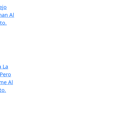
ejo
han Al
to.
a La
 Pero
me Al
to.