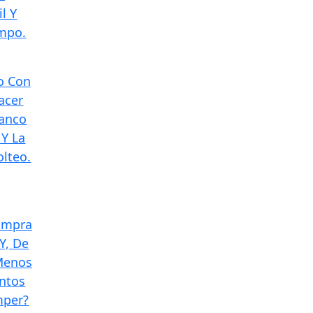
l Y
mpo.
o Con
acer
lanco
Y La
lteo.
Compra
Y, De
Menos
ántos
mper?