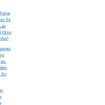
 Tiene
yor Es
Las
l Otro
iño?
ujeres
ro
ras,
eden
 En
er
r
r