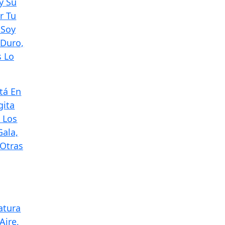
y Su
r Tu
 Soy
Duro,
s Lo
stá En
gita
 Los
Gala,
 Otras
atura
Aire,