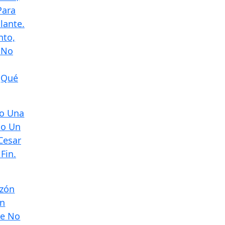
Para
llante.
nto,
 No
¿Qué
mo Una
mo Un
Cesar
Fin.
azón
en
ue No