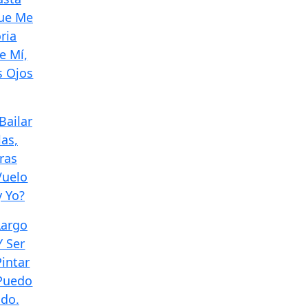
ue Me
ria
e Mí,
s Ojos
Bailar
las,
ras
Vuelo
y Yo?
Largo
Y Ser
intar
 Puedo
do.