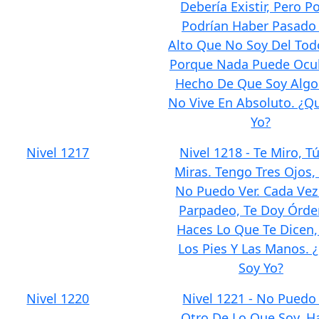
Debería Existir, Pero P
Podrían Haber Pasado
Alto Que No Soy Del Tod
Porque Nada Puede Ocul
Hecho De Que Soy Alg
No Vive En Absoluto. ¿Q
Yo?
Nivel 1217
Nivel 1218 - Te Miro, T
Miras. Tengo Tres Ojos,
No Puedo Ver. Cada Ve
Parpadeo, Te Doy Órde
Haces Lo Que Te Dicen
Los Pies Y Las Manos. 
Soy Yo?
Nivel 1220
Nivel 1221 - No Puedo
Otro De Lo Que Soy, H