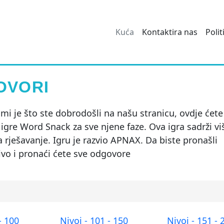
Kuća
Kontaktira nas
Polit
OVORI
mi je što ste dobrodošli na našu stranicu, ovdje ćete
igre Word Snack za sve njene faze. Ova igra sadrži vi
za rješavanje. Igru je razvio APNAX. Da biste pronašli
ivo i pronaći ćete sve odgovore
- 100
Nivoi - 101 - 150
Nivoi - 151 - 