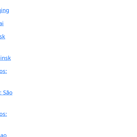
qing
ai
lsk
binsk
os:
: São
os:
bao