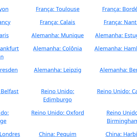
Lyon
França: Toulouse
França: Bord
ancy
França: Calais
França: Nant
aris
Alemanha: Munique
Alemanha: Estu
ankfurt
Alemanha: Colônia
Alemanha: Ham
in
resden
Alemanha: Leipzig
Alemanha: Be
 Belfast
Reino Unido:
Reino Unido: Ca
Edimburgo
ido:
Reino Unido: Oxford
Reino Unido
dge
Birmingha
 Londres
China: Pequim
China: Harb