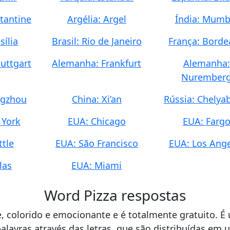
stantine
Argélia: Argel
Índia: Mumb
sília
Brasil: Rio de Janeiro
França: Bord
uttgart
Alemanha: Frankfurt
Alemanha:
Nurember
ngzhou
China: Xi’an
Rússia: Chelya
 York
EUA: Chicago
EUA: Farg
ttle
EUA: São Francisco
EUA: Los Ang
las
EUA: Miami
Word Pizza respostas
e, colorido e emocionante e é totalmente gratuito. 
alavras através das letras, que são distribuídas em 