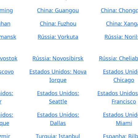
nming
China: Guangou
China: Chong
uhan
China: Fuzhou
China: Xang
rmansk
Rússia: Vorkuta
Rússia: Nori
ivostok
Rússia: Novosibirsk
Rússia: Chelia
scovo
Estados Unidos: Nova
Estados Unid
Iorque
Chicago
idos:
Estados Unidos:
Estados Unidos
r
Seattle
Francisco
idos:
Estados Unidos:
Estados Unid
que
Dallas
Miami
zmir
Turquia: Istanbul
Espanha: Bil