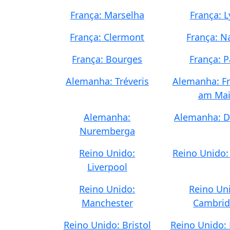
França: Marselha
França: 
França: Clermont
França: N
França: Bourges
França: P
Alemanha: Tréveris
Alemanha: Fr
am Ma
Alemanha:
Alemanha: D
Nuremberga
Reino Unido:
Reino Unido:
Liverpool
Reino Unido:
Reino Un
Manchester
Cambri
Reino Unido: Bristol
Reino Unido: