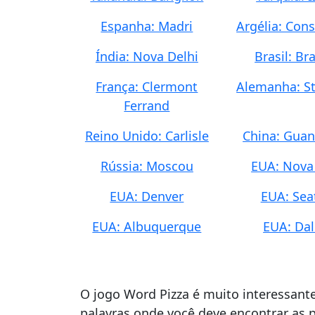
Espanha: Madri
Argélia: Con
Índia: Nova Delhi
Brasil: Bra
França: Clermont
Alemanha: St
Ferrand
Reino Unido: Carlisle
China: Gua
Rússia: Moscou
EUA: Nova
EUA: Denver
EUA: Sea
EUA: Albuquerque
EUA: Dal
O jogo Word Pizza é muito interessant
palavras onde você deve encontrar as p