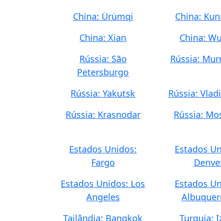
China: Ürümqi
China: Ku
China: Xian
China: W
Rússia: São
Rússia: Mu
Petersburgo
Rússia: Yakutsk
Rússia: Vlad
Rússia: Krasnodar
Rússia: Mo
Estados Unidos:
Estados Un
Fargo
Denve
Estados Unidos: Los
Estados Un
Angeles
Albuquer
Tailândia: Bangkok
Turquia: I