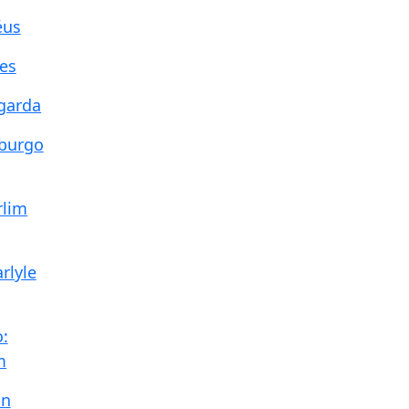
éus
es
garda
burgo
rlim
rlyle
:
m
in