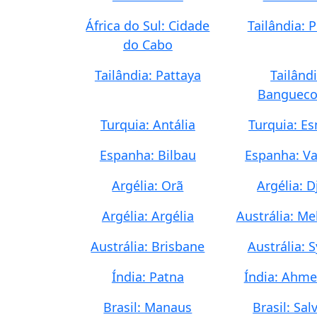
África do Sul: Cidade
Tailândia: 
do Cabo
Tailândia: Pattaya
Tailândi
Banguec
Turquia: Antália
Turquia: E
Espanha: Bilbau
Espanha: Va
Argélia: Orã
Argélia: D
Argélia: Argélia
Austrália: M
Austrália: Brisbane
Austrália: 
Índia: Patna
Índia: Ahm
Brasil: Manaus
Brasil: Sal