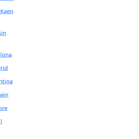
 Kaen
sin
elona
rid
ntina
rwin
ore
l