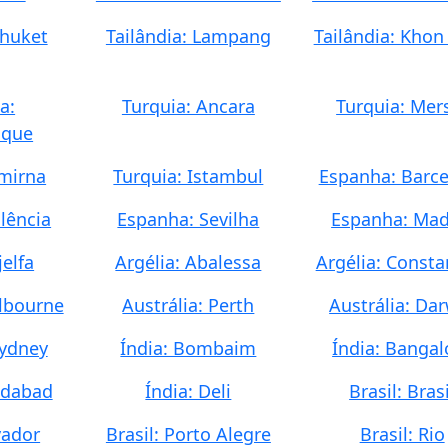
Phuket
Tailândia: Lampang
Tailândia: Khon
a:
Turquia: Ancara
Turquia: Mer
oque
smirna
Turquia: Istambul
Espanha: Barc
lência
Espanha: Sevilha
Espanha: Mad
jelfa
Argélia: Abalessa
Argélia: Consta
elbourne
Austrália: Perth
Austrália: Da
Sydney
Índia: Bombaim
Índia: Bangal
edabad
Índia: Deli
Brasil: Brasi
vador
Brasil: Porto Alegre
Brasil: Rio